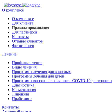
О комплексе
О комплексе
Для клиента
Правила проживания
Для партнёров
Контакты
Отзывы клиентов
Фотогалерея
Лечение
Профиль лечения
Виды лечения
Программы лечения для взрослых
Программы лечения для детей
Программы восстановления после COVID-19 для взрослы
Диагностика
Косметология
Лицензия
Прайс-лист
Контакты
Активный отдых