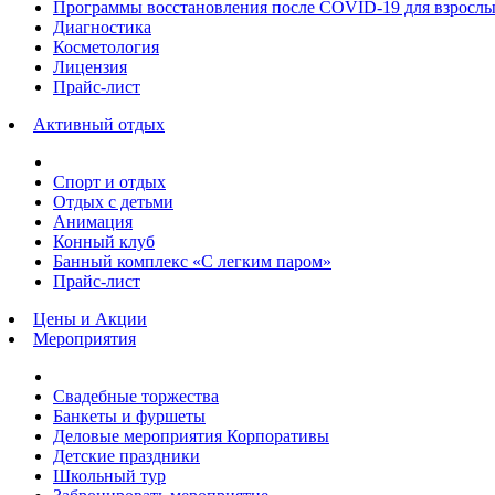
Программы восстановления после COVID-19 для взрослы
Диагностика
Косметология
Лицензия
Прайс-лист
Активный отдых
Спорт и отдых
Отдых с детьми
Анимация
Конный клуб
Банный комплекс «С легким паром»
Прайс-лист
Цены и Акции
Мероприятия
Свадебные торжества
Банкеты и фуршеты
Деловые мероприятия Корпоративы
Детские праздники
Школьный тур