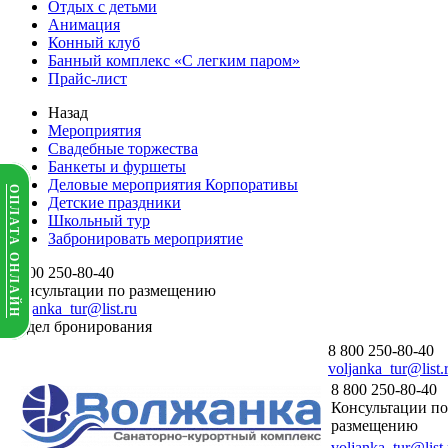
Отдых с детьми
Анимация
Конный клуб
Банный комплекс «С легким паром»
Прайс-лист
Назад
Мероприятия
Свадебные торжества
Банкеты и фуршеты
Деловые мероприятия Корпоративы
ОПЛАТА ОНЛАЙН
Детские праздники
Школьный тур
Забронировать мероприятие
8 800 250-80-40
Консультации по размещению
voljanka_tur@list.ru
Отдел бронирования
8 800 250-80-40
voljanka_tur@list.
8 800 250-80-40
Консультации по
размещению
voljanka_tur@list.