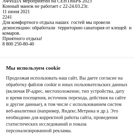
АФИША мероприятий на СЕНТЯБРЬ 2023
Конный манеж не работает с 22-24.03.23г.
11 июня 2021
2241
Для комфортного отдыха наших гостей мы провели
дезинсекцию: обработали территорию санатория от клещей и
комаров.
Приятного отдыха!
8 800 250-80-40
Правовая информация
Реквизиты
Мы используем cookie
Выписка из единого реестра объектов классификации в сфере
Продолжая использовать наш сайт, Вы даете согласие на
туристской индустрии
Номер реестровой записи в Едином реестре объектов
обработку файлов cookie и иных пользовательских данных
классификации С212025000682
(включая IP-адрес, местоположение, тип устройства, дату
Выписка из реестра мед. лицензий
и время посещения, источник перехода, действия на сайте
Политика обработки персональных данных
и другие данные), в том числе с использованием систем
Правила посещения Водного комплекса
веб-аналитики (например, Яндекс.Метрика и др.). Это
voljanka_tur@list.ru
необходимо для корректной работы сайта, проведения
статистических исследований и показа
8 800 250-80-40
персонализированной рекламы.
Консультации по размещению