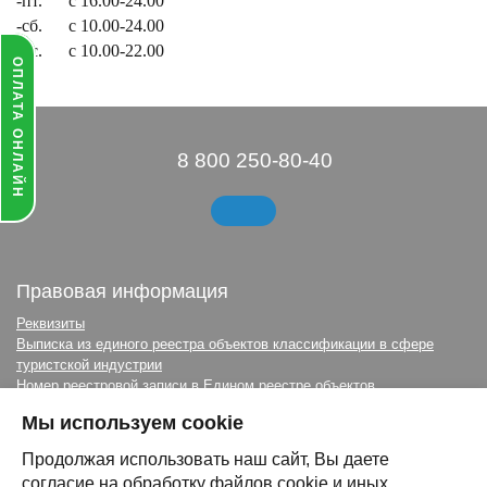
-пт. с 16.00-24.00
-сб.
с 10.00-24.
00
-вс.
с 10.00-22.00
ОПЛАТА ОНЛАЙН
8 800 250-80-40
Правовая информация
Реквизиты
Выписка из единого реестра объектов классификации в сфере
туристской индустрии
Номер реестровой записи в Едином реестре объектов
классификации С212025000682
Мы используем cookie
Выписка из реестра мед. лицензий
Политика обработки персональных данных
Продолжая использовать наш сайт, Вы даете
Правила посещения Водного комплекса
согласие на обработку файлов cookie и иных