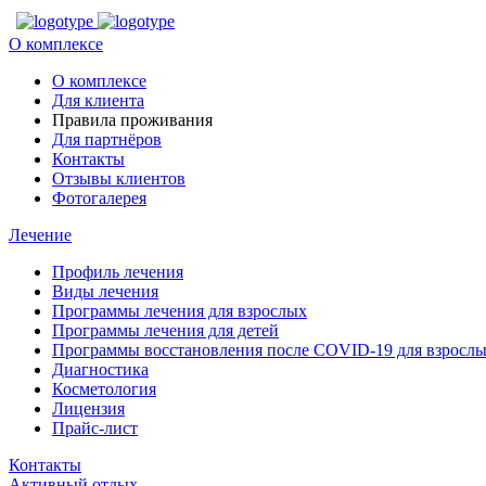
О комплексе
О комплексе
Для клиента
Правила проживания
Для партнёров
Контакты
Отзывы клиентов
Фотогалерея
Лечение
Профиль лечения
Виды лечения
Программы лечения для взрослых
Программы лечения для детей
Программы восстановления после COVID-19 для взрослы
Диагностика
Косметология
Лицензия
Прайс-лист
Контакты
Активный отдых