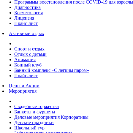
Программы восстановления после COVID-19 для взрослы
Диагностика
Косметология
Лицензия
Прайс-лист
Активный отдых
Спорт и отдых
Отдых с детьми
Анимация
Конный клуб
Банный комплекс «С легким паром»
Прайс-лист
Цены и Акции
Мероприятия
Свадебные торжества
Банкеты и фуршеты
Деловые мероприятия Корпоративы
Детские праздники
Школьный тур