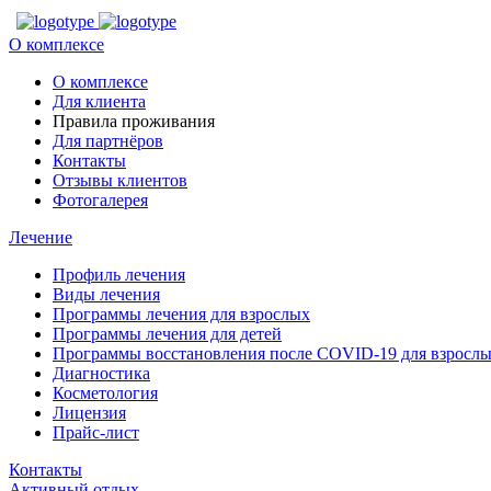
О комплексе
О комплексе
Для клиента
Правила проживания
Для партнёров
Контакты
Отзывы клиентов
Фотогалерея
Лечение
Профиль лечения
Виды лечения
Программы лечения для взрослых
Программы лечения для детей
Программы восстановления после COVID-19 для взрослы
Диагностика
Косметология
Лицензия
Прайс-лист
Контакты
Активный отдых