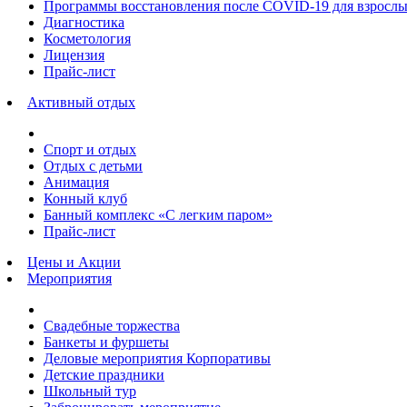
Программы восстановления после COVID-19 для взрослы
Диагностика
Косметология
Лицензия
Прайс-лист
Активный отдых
Спорт и отдых
Отдых с детьми
Анимация
Конный клуб
Банный комплекс «С легким паром»
Прайс-лист
Цены и Акции
Мероприятия
Свадебные торжества
Банкеты и фуршеты
Деловые мероприятия Корпоративы
Детские праздники
Школьный тур