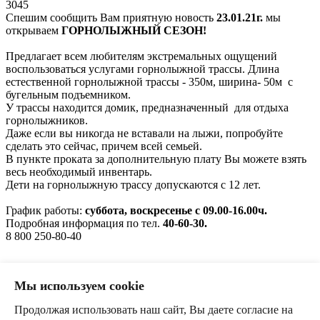
3045
Спешим сообщить Вам приятную новость
23.01.21г.
мы
открываем
ГОРНОЛЫЖНЫЙ СЕЗОН!
Предлагает всем любителям экстремальных ощущений
воспользоваться услугами горнолыжной трассы. Длина
естественной горнолыжной трассы - 350м, ширина- 50м с
бугельным подъемником.
У трассы находится домик, предназначенный для отдыха
горнолыжников.
Даже если вы никогда не вставали на лыжи, попробуйте
сделать это сейчас, причем всей семьей.
В пункте проката за дополнительную плату Вы можете взять
весь необходимый инвентарь.
Дети на горнолыжную трассу допускаются с 12 лет.
График работы:
суббота, воскресенье с 09.00-16.00ч.
Подробная информация по тел.
40-60-30.
8 800 250-80-40
Правовая информация
Мы используем cookie
Реквизиты
Выписка из единого реестра объектов классификации в сфере
Продолжая использовать наш сайт, Вы даете согласие на
туристской индустрии