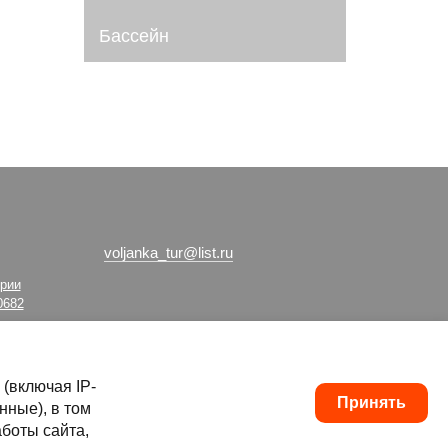
Бассейн
voljanka_tur@list.ru
трии
0682
(включая IP-
Принять
нные), в том
аботы сайта,