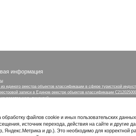
вая информация
ты
 из единого реестра объектов классификации в сфере туристской индус
еестровой записи в Едином реестре объектов классификации С21202500
из реестра мед. лицензий
а обработки персональных данных
 посещения Водного комплекса
 обработку файлов cookie и иных пользовательских данных 
сещения, источник перехода, действия на сайте и другие да
, Яндекс.Метрика и др.). Это необходимо для корректной р